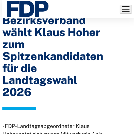
FDP
Direkt
zum
Bezirksverband
Inhalt
wählt Klaus Hoher
zum
Spitzenkandidaten
für die
Landtagswahl
2026
- FDP-Landtagsabgeordneter Klaus